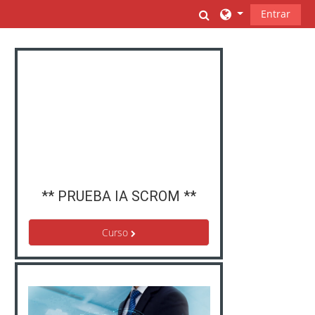
Salta al contenido principal
Selector de búsqu
Entrar
** PRUEBA IA SCROM **
Curso