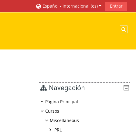
Español - Internacional ‎(es)‎
Entrar
Sele
Navegación
Página Principal
Cursos
Miscellaneous
PRL